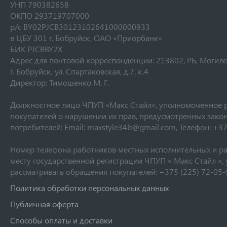
УНП 790382658
ОКПО 293719707000
р/с ВY02РJCB30123102641000000933
в ЦБУ 301 г. Бобруйск, ОАО «Приорбанк»
БИК РJCBBY2Х
Адрес для почтовой корреспонденции: 213802, РБ, Могиле
г. Бобруйск, ул. Спартаковская, д.7, к.4
Директор: Тимошенко М. Г.
Должностное лицо ЧПУП «Макс Стайл», уполномоченное 
покупателей о нарушении их прав, предусмотренных зако
потребителей: Email: maxstyle34b@gmail.com, Телефон: +37
Номер телефона работников местных исполнительных и р
месту государственной регистрации ЧПУП « Макс Стайл »
рассматривать обращения покупателей: +375 (225) 72-05-
Политика обработки персональных данных
Публичная оферта
Способы оплаты и доставки