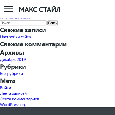
Artemis 14 Antracite
Навигация
Artemis 13 Grey
Artemis 15 Black
по
Найти:
записям
Свежие записи
Настройки сайта
Свежие комментарии
Архивы
Декабрь 2019
Рубрики
Без рубрики
Мета
Войти
Лента записей
Лента комментариев
WordPress.org